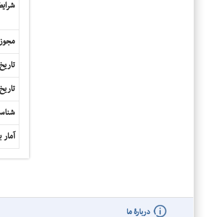
شرایط
مجوز
تاریخ
تاریخ
شناس
آمار ب
دربارۀ ما