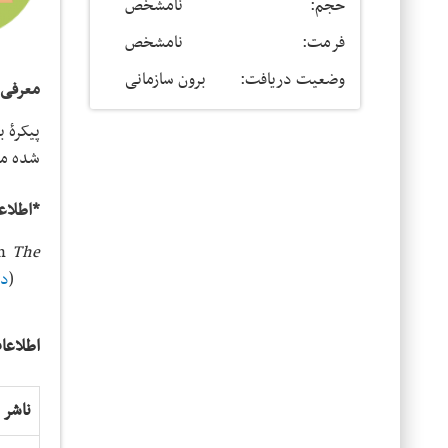
حجم:
نامشخص
فرمت:
نامشخص
وضعیت دریافت:
برون سازمانی
معرفی:
پیکرۀ بلاگف
شده مش
*اطلاع
In
The
)
در
اطلاعا
ناشر